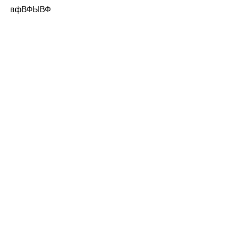
вфВФЫВФ